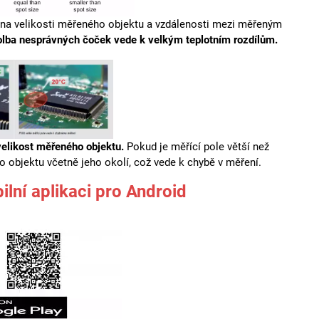
sti na velikosti měřeného objektu a vzdálenosti mezi měřeným
volba nesprávných čoček vede k velkým teplotním rozdílům.
velikost měřeného objektu.
Pokud je měřící pole větší než
 objektu včetně jeho okolí, což vede k chybě v měření.
ilní aplikaci pro Android