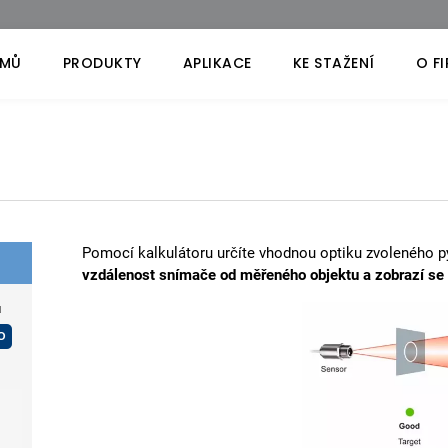
MŮ
PRODUKTY
APLIKACE
KE STAŽENÍ
O F
e
Pomocí kalkulátoru určíte vhodnou optiku zvoleného 
vzdálenost snímače od měřeného objektu a zobrazí se v