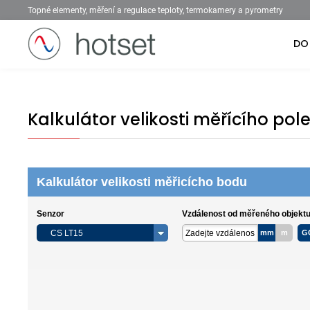
Topné elementy, měření a regulace teploty, termokamery a pyrometry
DO
Kalkulátor velikosti měřícího pol