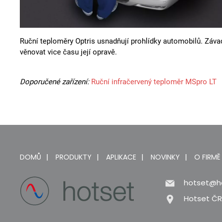
Ruční teploměry Optris usnadňují prohlídky automobilů. Záva
věnovat vice času její opravě.
Doporučené zařízení:
Ruční infračervený teploměr MSpro LT
DOMŮ
PRODUKTY
APLIKACE
NOVINKY
O FIRMĚ
hotset@h
Hotset ČR 