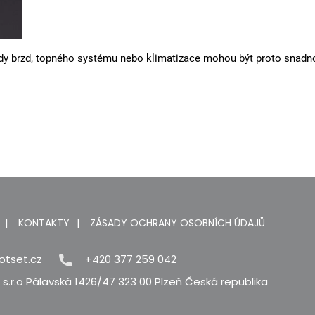
dy brzd, topného systému nebo klimatizace mohou být proto snadno
KONTAKTY
ZÁSADY OCHRANY OSOBNÍCH ÚDAJŮ
otset.cz
+420 377 259 042
s.r.o Pálavská 1426/47 323 00 Plzeň Česká republika