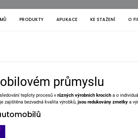
MŮ
PRODUKTY
APLIKACE
KE STAŽENÍ
O F
mobilovém průmyslu
sledování teploty procesů v
různých výrobních krocích
a o individuá
 je zajištěna bezvadná kvalita výrobků,
jsou redukovány zmetky
a vý
 automobilů