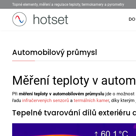
Topné elementy, měření a regulace teploty, termokamery a pyrometry
DO
Automobilový průmysl
Měření teploty v auto
Při
měření teploty v automobilovém průmyslu
jde o možnost 
řadu
infračervených senzorů
a
termálních kamer
, díky kterým
Tepelné tvarování dílů exteriéru