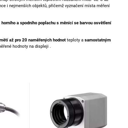
ce i nejmenších objektů, přičemž vyznačení místa měření
i horního a spodního poplachu s měnící se barvou osvětlení
amětí až pro 20 naměřených hodnot
teploty a
samostatným
řené hodnoty na displeji .