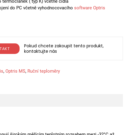
 termočlánek ( typ K) včetně čidla
ojení do PC včetně vyhodnocovacího
software Optris
Pokud chcete zakoupit tento produkt,
TAKT
kontaktujte nás
is
,
Optris MS
,
Ruční teploměry
nují širokým měřícím teplotním rozsahem mezi -32°C až