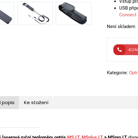
Vstup pro
USB přip
Connect
Není skladem
KON
Kategorie:
Optr
í popis
Ke stažení
í
laserové ruční teploměry optris
MS LT
,
MSplus LT
a MSpro LT
dispo