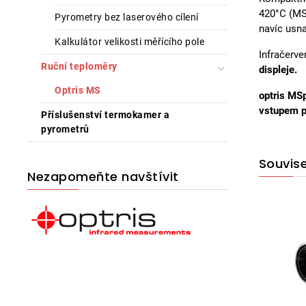
420°C (MS
Pyrometry bez laserového cílení
navíc usn
Kalkulátor velikosti měřícího pole
Infračerve
Ruční teploměry
displeje.
Optris MS
optris MSp
vstupem p
Příslušenství termokamer a
pyrometrů
Souvise
Nezapomeňte navštívit