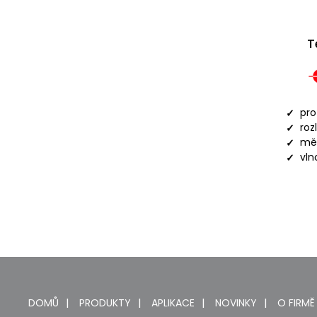
T
pro
roz
měř
vln
DOMŮ
PRODUKTY
APLIKACE
NOVINKY
O FIRMĚ