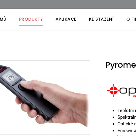
MŮ
PRODUKTY
APLIKACE
KE STAŽENÍ
O F
Pyromet
Teplotní 
Spektrál
Optické r
Emisivita