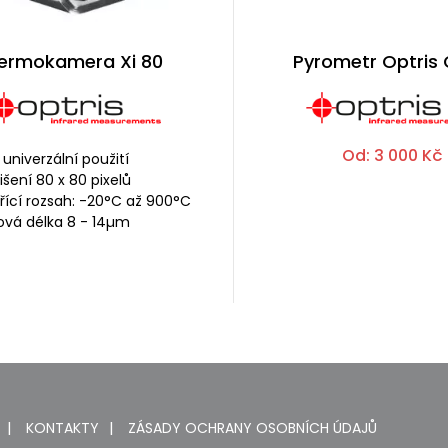
ermokamera Xi 80
Pyrometr Optris 
Od:
3 000
Kč
 univerzální použití
lišení 80 x 80 pixelů
ící rozsah: -20°C až 900°C
ová délka 8 - 14µm
KONTAKTY
ZÁSADY OCHRANY OSOBNÍCH ÚDAJŮ