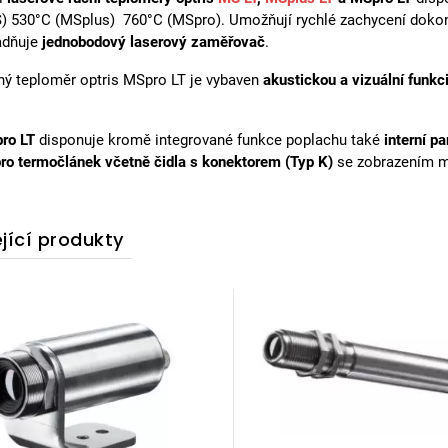
) 530°C (MSplus) 760°C (MSpro). Umožňují rychlé zachycení dokon
adňuje
jednobodový laserový zaměřovač
.
ný teploměr optris MSpro LT je vybaven
akustickou a vizuální funkc
ro LT
disponuje kromě integrované funkce poplachu také
interní p
ro termočlánek včetně čidla s konektorem (Typ K)
se zobrazením mě
jící produkty