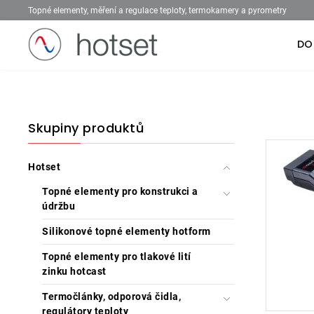
Topné elementy, měření a regulace teploty, termokamery a pyrometry
DO
Skupiny produktů
Hotset
Topné elementy pro konstrukci a
údržbu
Silikonové topné elementy hotform
Topné elementy pro tlakové lití
zinku hotcast
Termočlánky, odporová čidla,
regulátory teploty