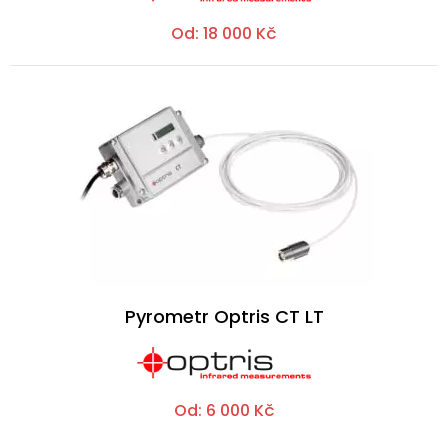
Od:
18 000
Kč
Pyrometr Optris CT LT
Od:
6 000
Kč