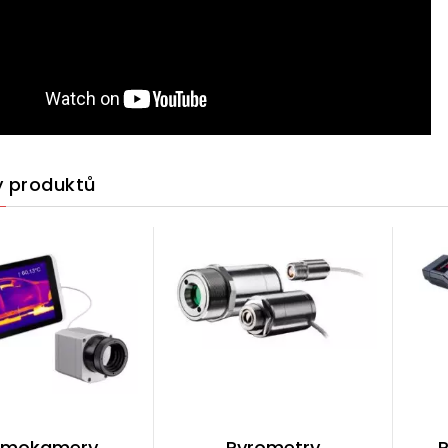
y produktů
rmokamery
Pyrometry