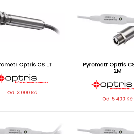
rometr Optris CS LT
Pyrometr Optris C
2M
Od:
3 000
Kč
Od:
5 400
Kč