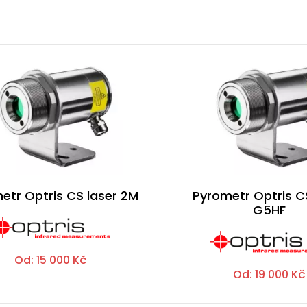
etr Optris CS laser 2M
Pyrometr Optris C
G5HF
Od:
15 000
Kč
Od:
19 000
Kč