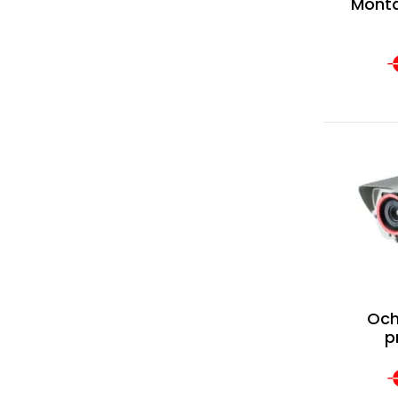
Montá
Och
p