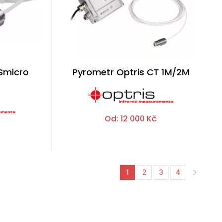
Smicro
Pyrometr Optris CT 1M/2M
Od:
12 000
Kč
1
2
3
4