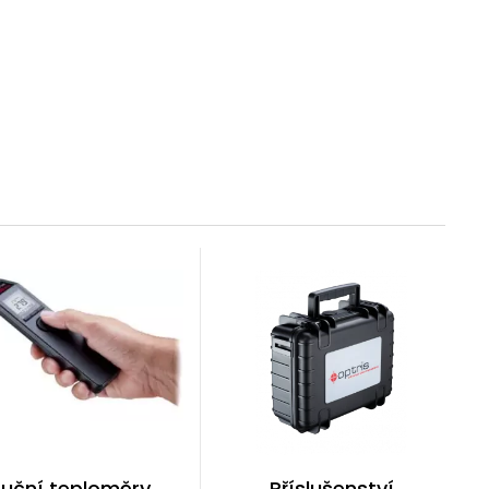
Ruční teploměry
Příslušenství