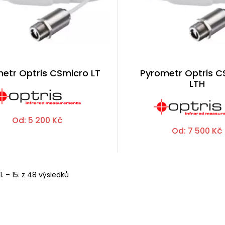
etr Optris CSmicro LT
Pyrometr Optris C
LTH
Od:
5 200
Kč
Od:
7 500
Kč
. – 15. z 48 výsledků