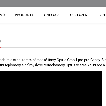
MŮ
PRODUKTY
APLIKACE
KE STAŽENÍ
O F
s
adním distributorem německé firmy Optris GmbH pro pro Čechy, Slo
ní teploměry a průmyslové termokamery Optris včetně kalibrace a p