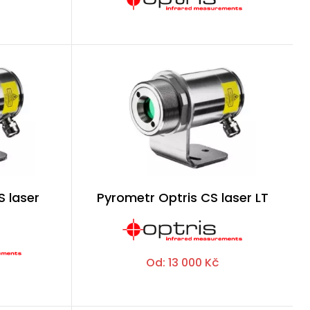
S laser
Pyrometr Optris CS laser LT
Od:
13 000
Kč