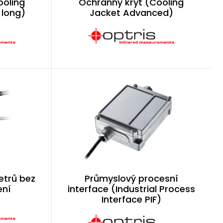
ooling
Ochranný kryt (Cooling
 long)
Jacket Advanced)
etrů bez
Průmyslový procesní
ení
interface (Industrial Process
Interface PIF)