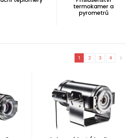
termokamer a
pyrometrů
1
2
3
4