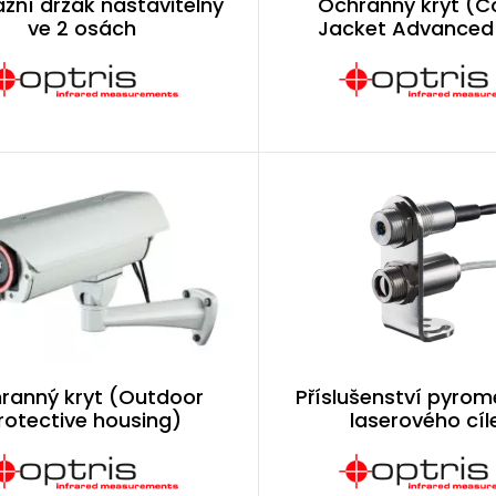
žní držák nastavitelný
Ochranný kryt (C
ve 2 osách
Jacket Advanced
ranný kryt (Outdoor
Příslušenství pyrom
rotective housing)
laserového cíl