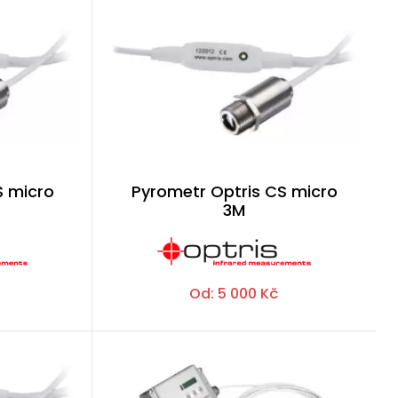
S micro
Pyrometr Optris CS micro
3M
Od:
5 000
Kč