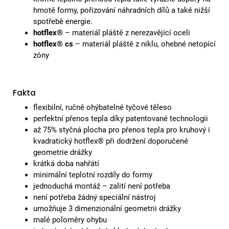
hmotě formy, pořizování náhradních dílů a také nižší
spotřebě energie.
hotflex®
– materiál pláště z nerezavějící oceli
hotflex® cs
– materiál pláště z niklu, ohebné netopící
zóny
Fakta
flexibilní, ručně ohýbatelné tyčové těleso
perfektní přenos tepla díky patentované technologii
až 75% styčná plocha pro přenos tepla pro kruhový i
kvadratický hotflex® při dodržení doporučené
geometrie drážky
krátká doba nahřátí
minimální teplotní rozdíly do formy
jednoduchá montáž – zalití není potřeba
není potřeba žádný speciální nástroj
umožňuje 3 dimenzionální geometrii drážky
malé poloměry ohybu