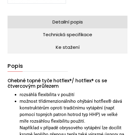
Detailní popis
Technická specifikace
Ke stažení
Popis
Ohebné topné tyče hotflex®/ hotflex® cs se
čtvercovým průřezem
rozsáhlá flexibilita v použití
možnost třídimenzionálního ohýbání hotflex® dává
konstruktérům oproti tradičnímu vytápění (např.
pomocí topných patron hotrod typ HHP) ve velké
míře rozsáhlou flexibilitu použití.
Například v případě obrysového vytápění lze docílit
kromě lepšího přenosu tepla také výrazné úspory na