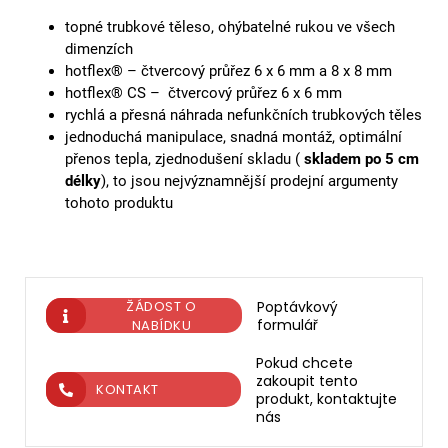
topné trubkové těleso, ohýbatelné rukou ve všech
dimenzích
hotflex® – čtvercový průřez 6 x 6 mm a 8 x 8 mm
hotflex® CS – čtvercový průřez 6 x 6 mm
rychlá a přesná náhrada nefunkčních trubkových těles
jednoduchá manipulace, snadná montáž, optimální
přenos tepla, zjednodušení skladu (
skladem po 5 cm
délky
), to jsou nejvýznamnější prodejní argumenty
tohoto produktu
ŽÁDOST O
Poptávkový
formulář
NABÍDKU
Pokud chcete
zakoupit tento
KONTAKT
produkt, kontaktujte
nás