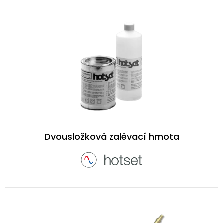
Dvousložková zalévací hmota