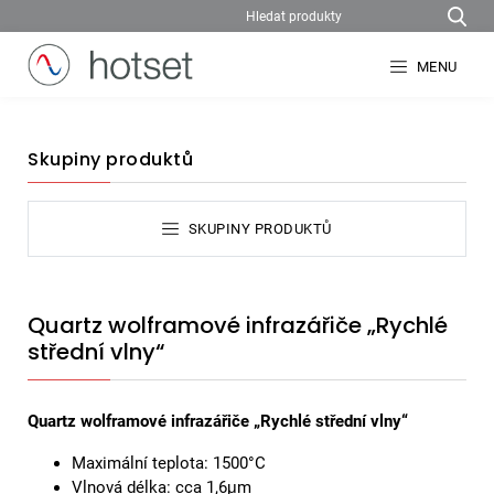
MENU
Skupiny produktů
SKUPINY PRODUKTŮ
Quartz wolframové infrazářiče „Rychlé
střední vlny“
Quartz wolframové infrazářiče
„Rychlé střední vlny“
Maximální teplota: 1500°C
Vlnová délka: cca 1,6μm