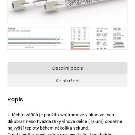
Detailní popis
Ke stažení
Popis
U těchto zářičů je použito wolframové vlákno ve tvaru
dikobraz nebo hvězda.Díky vlnové délce (1,6μm) dosáhne
nejvyšší teploty během několika sekund.
Quartz wolframové zářiče mají vynikající konstrukční