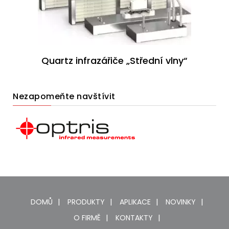
Quartz infrazářiče „Střední vlny“
Nezapomeňte navštívit
DOMŮ
PRODUKTY
APLIKACE
NOVINKY
O FIRMĚ
KONTAKTY