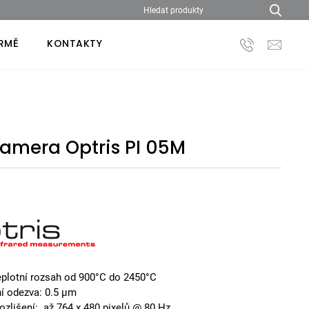
IRMĚ
KONTAKTY
amera Optris PI 05M
teplotní rozsah od 900°C do 2450°C
ní odezva: 0.5 µm
ozlišení: až 764 x 480 pixelů @ 80 Hz