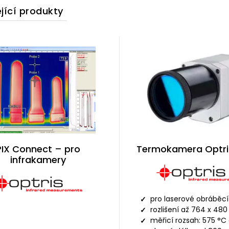
jící produkty
PIX Connect – pro
Termokamera Optri
infrakamery
pro laserové obráběcí
rozlišení až 764 x 480
měřicí rozsah: 575 °C