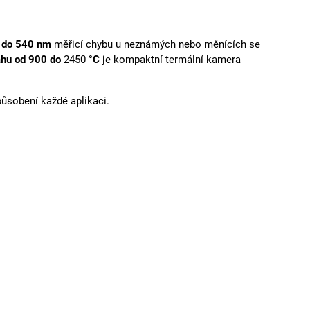
 do 540 nm
měřicí chybu u neznámých nebo měnících se
ahu od 900 do
2450
°C
je kompaktní termální kamera
působení každé aplikaci.