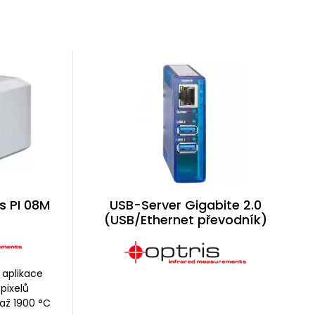
s PI 08M
USB-Server Gigabite 2.0
(USB/Ethernet převodník)
 aplikace
 pixelů
 až 1900 °C