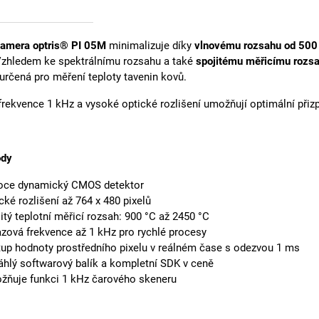
amera optris® PI 05M
minimalizuje díky
vlnovému rozsahu od 500
 Vzhledem ke spektrálnímu rozsahu a také
spojitému měřicímu rozs
určená pro měření teploty tavenin kovů.
rekvence 1 kHz a vysoké optické rozlišení umožňují optimální přiz
ody
oce dynamický CMOS detektor
cké rozlišení až 764 x 480 pixelů
itý teplotní měřicí rozsah: 900 °C až 2450 °C
zová frekvence až 1 kHz pro rychlé procesy
up hodnoty prostředního pixelu v reálném čase s odezvou 1 ms
hlý softwarový balík a kompletní SDK v ceně
ňuje funkci 1 kHz čarového skeneru