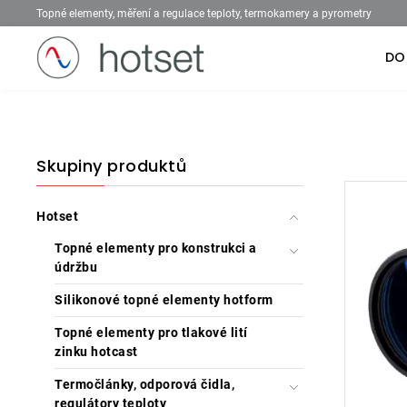
Topné elementy, měření a regulace teploty, termokamery a pyrometry
DO
Skupiny produktů
Hotset
Topné elementy pro konstrukci a
údržbu
Silikonové topné elementy hotform
Topné elementy pro tlakové lití
zinku hotcast
Termočlánky, odporová čidla,
regulátory teploty