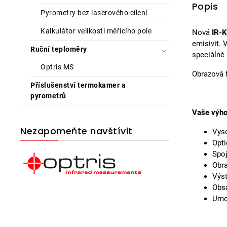
Popis
Pyrometry bez laserového cílení
Kalkulátor velikosti měřícího pole
Nová
IR-K
emisivit.
Ruční teploměry
speciálně 
Optris MS
Obrazová f
Příslušenství termokamer a
pyrometrů
Vaše výh
Nezapomeňte navštívit
Vys
Opti
Spoj
Obra
Výst
Obsá
Umož