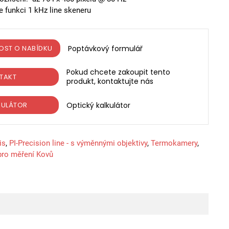
 funkci 1 kHz line skeneru
Poptávkový formulář
OST O NABÍDKU
Pokud chcete zakoupit tento
TAKT
produkt, kontaktujte nás
Optický kalkulátor
KULÁTOR
is
,
PI-Precision line - s výměnnými objektivy
,
Termokamery
,
ro měření Kovů