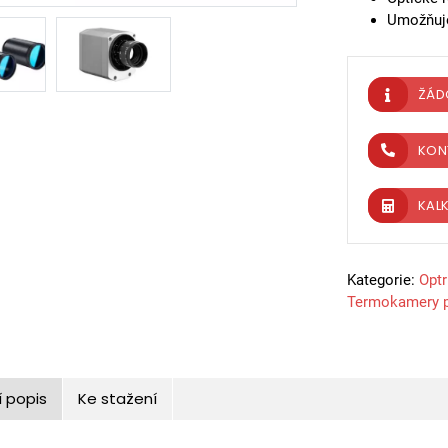
Umožňuje
ŽÁD
KON
KAL
Kategorie:
Optr
Termokamery p
í popis
Ke stažení