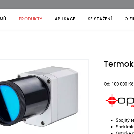
MŮ
PRODUKTY
APLIKACE
KE STAŽENÍ
O F
Termok
Od:
100 000
Kč
Spojitý 
Spektrál
Optické r