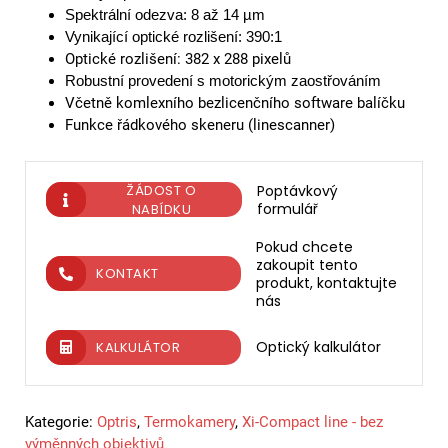
Spektrální odezva: 8 až 14 µm
Vynikající optické rozlišení: 390:1
Optické rozlišení: 382 x 288 pixelů
Robustní provedení s motorickým zaostřováním
Včetně komlexního bezlicenčního software balíčku
Funkce řádkového skeneru (linescanner)
ŽÁDOST O
Poptávkový
formulář
NABÍDKU
Pokud chcete
zakoupit tento
KONTAKT
produkt, kontaktujte
nás
Optický kalkulátor
KALKULÁTOR
Kategorie:
Optris
,
Termokamery
,
Xi-Compact line - bez
výměnných objektivů