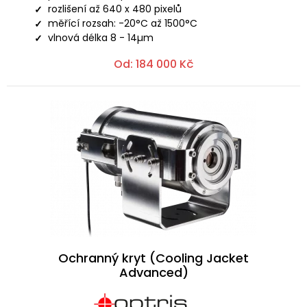
rozlišení až 640 x 480 pixelů
měřící rozsah: -20°C až 1500°C
vlnová délka 8 - 14µm
Od:
184 000
Kč
Ochranný kryt (Cooling Jacket
Advanced)