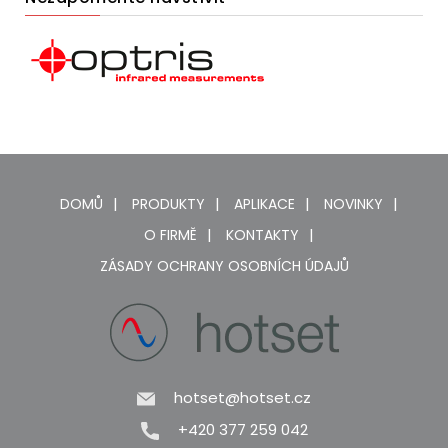
DOMŮ
PRODUKTY
APLIKACE
NOVINKY
O FIRMĚ
KONTAKTY
ZÁSADY OCHRANY OSOBNÍCH ÚDAJŮ
hotset@hotset.cz
+420 377 259 042