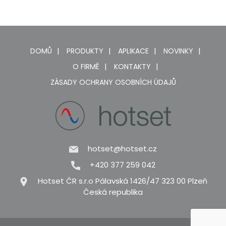
DOMŮ
PRODUKTY
APLIKACE
NOVINKY
O FIRMĚ
KONTAKTY
ZÁSADY OCHRANY OSOBNÍCH ÚDAJŮ
hotset@hotset.cz
+420 377 259 042
Hotset ČR s.r.o Pálavská 1426/47 323 00 Plzeň
Česká republika