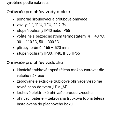
vyrobíme podle nákresu.
Ohřívače pro ohřev vody a oleje
ponorné šroubovací a přírubové ohřívače
závity: 1 ”, 1” ¼, 1 ”½, 2”, 2 ”½
stupeň ochrany IP40 nebo IP55
volitelně s bezpečnostním termostatem 4 – 40 °C,
30 – 110 °C, 50 – 300 °C
příruby: průměr 165 – 520 mm
stupeň ochrany IP00, IP40, IP55, IP65
Ohřívače pro ohřev vzduchu
klasická trubková topná tělesa možno tvarovat dle
vašeho nákresu
žebrované elektrické trubicové ohřívače vyrábíme
rovné nebo do tvaru „U“ a „M“
kruhové elektrické ohřívače proudu vzduchu
ohřívací baterie – žebrovaná trubková topná tělesa
instalovaná do plechového boxu