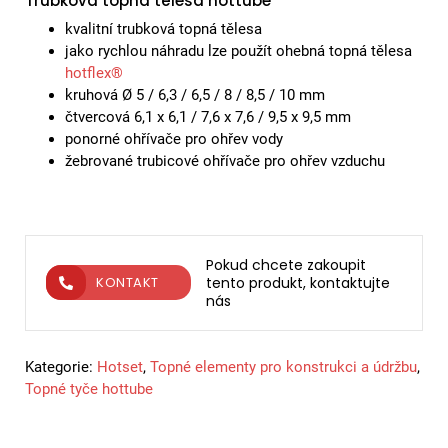
Trubková topná tělesa hottube
kvalitní trubková topná tělesa
jako rychlou náhradu lze použít ohebná topná tělesa
hotflex®
kruhová Ø 5 / 6,3 / 6,5 / 8 / 8,5 / 10 mm
čtvercová 6,1 x 6,1 / 7,6 x 7,6 / 9,5 x 9,5 mm
ponorné ohřívače pro ohřev vody
žebrované trubicové ohřívače pro ohřev vzduchu
Pokud chcete zakoupit
tento produkt, kontaktujte
KONTAKT
nás
Kategorie:
Hotset
,
Topné elementy pro konstrukci a údržbu
,
Topné tyče hottube