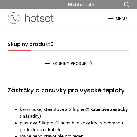
MENU
Skupiny produktů
SKUPINY PRODUKTŮ
Zástrčky a zásuvky pro vysoké teploty
keramické, steatitové a Silopren®
kabelové zástrčky
( násadky)
plastový, Silopren® nebo hliníkový kryt s ochranou
proti zlomení kabelu
rovné nebo pravoúhlé provedení