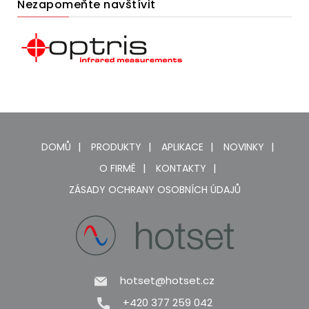
Nezapomeňte navštívit
DOMŮ
PRODUKTY
APLIKACE
NOVINKY
O FIRMĚ
KONTAKTY
ZÁSADY OCHRANY OSOBNÍCH ÚDAJŮ
hotset@hotset.cz
+420 377 259 042