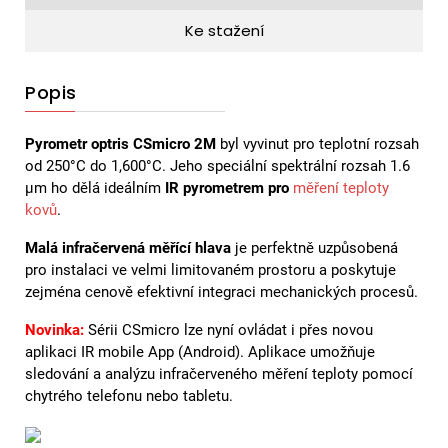
Ke stažení
Popis
Pyrometr optris CSmicro 2M
byl vyvinut pro teplotní rozsah
od 250°C do 1,600°C. Jeho speciální spektrální rozsah 1.6
µm ho dělá ideálním
IR pyrometrem pro
měření teploty
kovů
.
Malá infračervená měřící hlava
je perfektně uzpůsobená
pro instalaci ve velmi limitovaném prostoru a poskytuje
zejména cenově efektivní integraci mechanických procesů.
Novinka
:
Sérii CSmicro lze nyní ovládat i přes novou
aplikaci IR mobile App (Android). Aplikace umožňuje
sledování a analýzu infračerveného měření teploty pomocí
chytrého telefonu nebo tabletu.