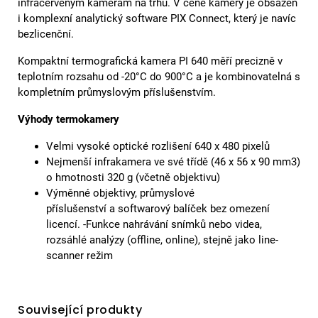
infračerveným kamerám na trhu. V ceně kamery je obsažen
i komplexní analytický software PIX Connect, který je navíc
bezlicenční.
Kompaktní termografická kamera PI 640 měří precizně v
teplotním rozsahu od -20°C do 900°C a je kombinovatelná s
kompletním průmyslovým příslušenstvím.
Výhody termokamery
Velmi vysoké optické rozlišení 640 x 480 pixelů
Nejmenší infrakamera ve své třídě (46 x 56 x 90 mm3)
o hmotnosti 320 g (včetně objektivu)
Výměnné objektivy, průmyslové
příslušenství a softwarový balíček bez omezení
licencí. -Funkce nahrávání snímků nebo videa,
rozsáhlé analýzy (offline, online), stejně jako line-
scanner režim
Související produkty