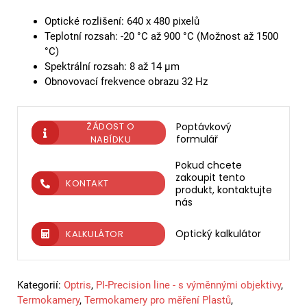
Optické rozlišení: 640 x 480 pixelů
Teplotní rozsah: -20 °C až 900 °C (Možnost až 1500
°C)
Spektrální rozsah: 8 až 14 µm
Obnovovací frekvence obrazu 32 Hz
ŽÁDOST O
Poptávkový
formulář
NABÍDKU
Pokud chcete
zakoupit tento
KONTAKT
produkt, kontaktujte
nás
Optický kalkulátor
KALKULÁTOR
Kategorií:
Optris
,
PI-Precision line - s výměnnými objektivy
,
Termokamery
,
Termokamery pro měření Plastů
,