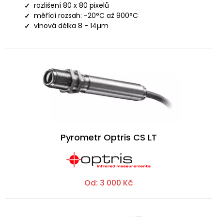
rozlišení 80 x 80 pixelů
měřící rozsah: -20°C až 900°C
vlnová délka 8 - 14µm
Pyrometr Optris CS LT
Od:
3 000
Kč