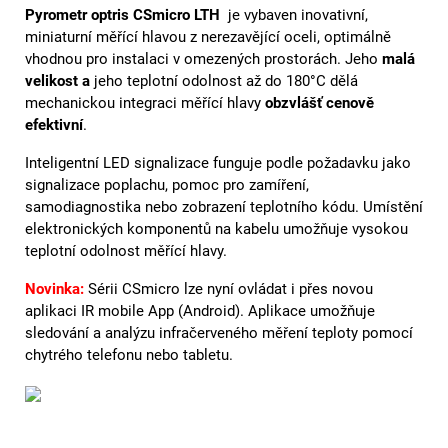
Pyrometr optris CSmicro LTH
je vybaven inovativní,
miniaturní měřící hlavou z nerezavějící oceli, optimálně
vhodnou pro instalaci v omezených prostorách. Jeho
malá
velikost a
jeho teplotní odolnost až do 180°C dělá
mechanickou integraci měřící hlavy
obzvlášť cenově
efektivní
.
Inteligentní LED signalizace funguje podle požadavku jako
signalizace poplachu, pomoc pro zamíření,
samodiagnostika nebo zobrazení teplotního kódu. Umístění
elektronických komponentů na kabelu umožňuje vysokou
teplotní odolnost měřící hlavy.
Novinka:
Sérii CSmicro lze nyní ovládat i přes novou
aplikaci IR mobile App (Android). Aplikace umožňuje
sledování a analýzu infračerveného měření teploty pomocí
chytrého telefonu nebo tabletu.