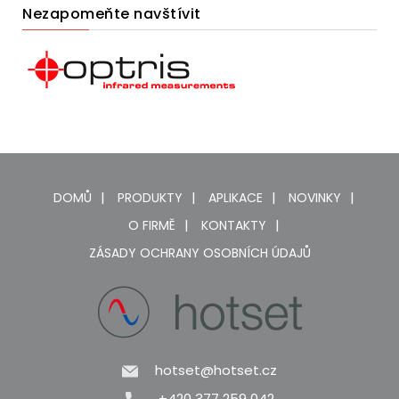
Nezapomeňte navštívit
DOMŮ
PRODUKTY
APLIKACE
NOVINKY
O FIRMĚ
KONTAKTY
ZÁSADY OCHRANY OSOBNÍCH ÚDAJŮ
hotset@hotset.cz
+420 377 259 042