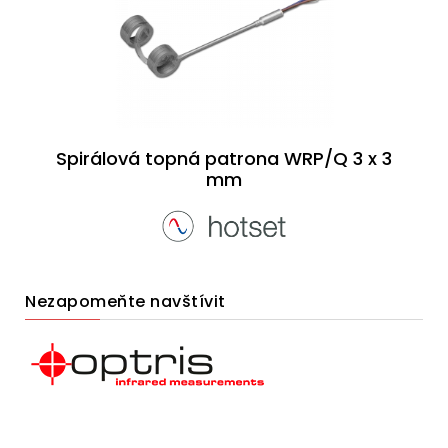
Spirálová topná patrona WRP/Q 3 x 3
mm
Nezapomeňte navštívit