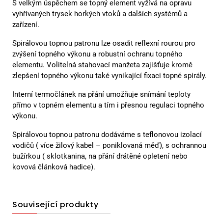
S velkým úspěchem se topný element vyžívá na opravu
vyhřívaných trysek horkých vtoků a dalších systémů a
zařízení.
Spirálovou topnou patronu lze osadit reflexní rourou pro
zvýšení topného výkonu a robustní ochranu topného
elementu. Volitelná stahovací manžeta zajišťuje kromě
zlepšení topného výkonu také vynikající fixaci topné spirály.
Interní termočlánek na přání umožňuje snímání teploty
přímo v topném elementu a tím i přesnou regulaci topného
výkonu.
Spirálovou topnou patronu dodáváme s teflonovou izolací
vodičů ( více žilový kabel – poniklovaná měď), s ochrannou
bužírkou ( sklotkanina, na přání drátěné opletení nebo
kovová článková hadice).
Související produkty