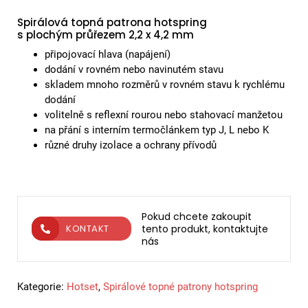
Spirálová topná patrona hotspring
s plochým průřezem 2,2 x 4,2 mm
připojovací hlava (napájení)
dodání v rovném nebo navinutém stavu
skladem mnoho rozměrů v rovném stavu k rychlému
dodání
volitelně s reflexní rourou nebo stahovací manžetou
na přání s interním termočlánkem typ J, L nebo K
různé druhy izolace a ochrany přívodů
Pokud chcete zakoupit
tento produkt, kontaktujte
KONTAKT
nás
Kategorie:
Hotset
,
Spirálové topné patrony hotspring