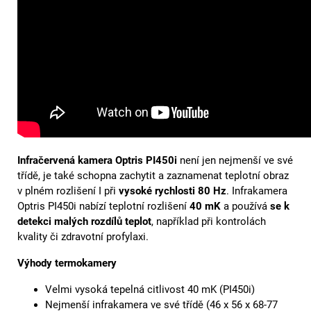
Infračervená kamera Optris PI450i
není jen nejmenší ve své
třídě, je také schopna zachytit a zaznamenat teplotní obraz
v plném rozlišení I při
vysoké rychlosti 80 Hz
. Infrakamera
Optris PI450i nabízí teplotní rozlišení
40 mK
a používá
se k
detekci malých rozdílů teplot
, například při kontrolách
kvality či zdravotní profylaxi.
Výhody termokamery
Velmi vysoká tepelná citlivost 40 mK (PI450i)
Nejmenší infrakamera ve své třídě (46 x 56 x 68-77