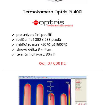
Termokamera Optris PI 400i
pro univerzální použití
rozlišení až 382 x 288 pixelů
měřící rozsah: -20°C až 1500°C
vlnová délka 8 - 14µm
termální citlivost: 80mK
Od:
107 000
Kč