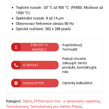
Teplotní rozsah: -20 °C až 900 °C (PI400i: Možnost až
1500 °C)
Spektrální rozsah: 8 až 14 µm
Obnovovací frekvence obrazu 80 Hz
Optické rozlišení: 382 x 288 pixelů
ŽÁDOST O
Poptávkový
formulář
NABÍDKU
Pokud chcete
zakoupit tento
KONTAKT
produkt, kontaktujte
nás
Optický kalkulátor
KALKULÁTOR
Kategorií:
Optris
,
PI-Precision line - s výměnnými objektivy
,
Termokamery
,
Termokamery pro měření Plastů
,