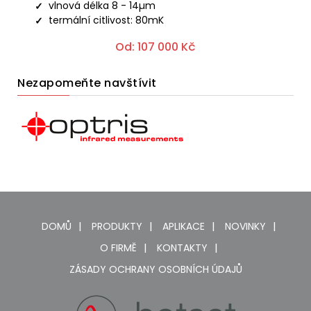
vlnová délka 8 - 14µm
termální citlivost: 80mK
Od:
107 000
Kč
Nezapomeňte navštívit
DOMŮ
PRODUKTY
APLIKACE
NOVINKY
O FIRMĚ
KONTAKTY
ZÁSADY OCHRANY OSOBNÍCH ÚDAJŮ