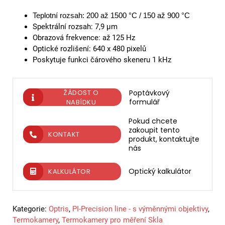
Teplotní rozsah: 200 až 1500 °C / 150 až 900 °C
Spektrální rozsah: 7,9 µm
Obrazová frekvence: až 125 Hz
Optické rozlišení: 640 x 480 pixelů
Poskytuje funkci čárového skeneru 1 kHz
ŽÁDOST O
Poptávkový
formulář
NABÍDKU
Pokud chcete
zakoupit tento
KONTAKT
produkt, kontaktujte
nás
Optický kalkulátor
KALKULÁTOR
Kategorie:
Optris
,
PI-Precision line - s výměnnými objektivy
,
Termokamery
,
Termokamery pro měření Skla