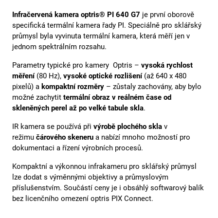
Infračervená kamera optris® PI 640 G7
je první oborově
specifická termální kamera řady PI. Speciálně pro sklářský
průmysl byla vyvinuta termální kamera, která měří jen v
jednom spektrálním rozsahu.
Parametry typické pro kamery Optris –
vysoká rychlost
měření
(80 Hz),
vysoké optické rozlišení
(až 640 x 480
pixelů) a
kompaktní rozměry
– zůstaly zachovány, aby bylo
možné zachytit
termální obraz v reálném čase od
skleněných perel až po velké tabule skla
.
IR kamera se používá při
výrobě plochého skla
v
režimu
čárového skeneru
a nabízí mnoho možností pro
dokumentaci a řízení výrobních procesů.
Kompaktní a výkonnou infrakameru pro sklářský průmysl
lze dodat s výměnnými objektivy a průmyslovým
příslušenstvím. Součástí ceny je i obsáhlý softwarový balík
bez licenčního omezení optris PIX Connect.