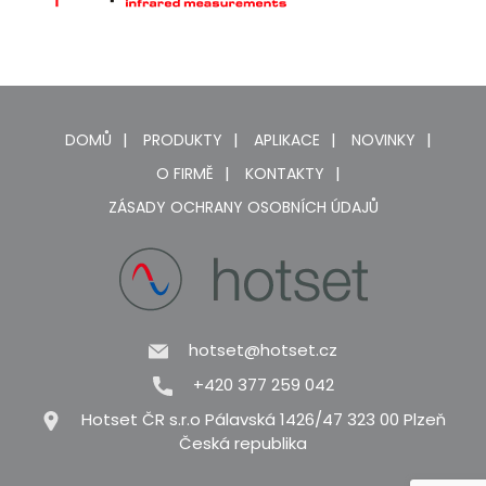
DOMŮ
PRODUKTY
APLIKACE
NOVINKY
O FIRMĚ
KONTAKTY
ZÁSADY OCHRANY OSOBNÍCH ÚDAJŮ
hotset@hotset.cz
+420 377 259 042
Hotset ČR s.r.o Pálavská 1426/47 323 00 Plzeň
Česká republika