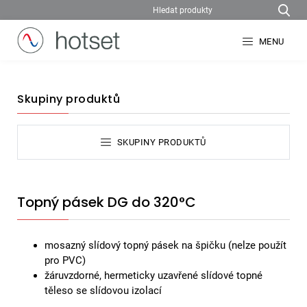
MENU
Skupiny produktů
SKUPINY PRODUKTŮ
Topný pásek DG do 320°C
mosazný slídový topný pásek na špičku (nelze použít
pro PVC)
žáruvzdorné, hermeticky uzavřené slídové topné
těleso se slídovou izolací