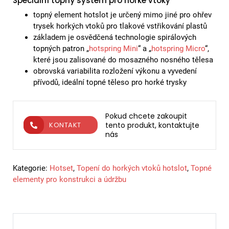
Speciální topný systém pro horké vtoky
topný element hotslot je určený mimo jiné pro ohřev
trysek horkých vtoků pro tlakové vstřikování plastů
základem je osvědčená technologie spirálových
topných patron „
hotspring Mini
“ a „
hotspring Micro
“,
které jsou zalisované do mosazného nosného tělesa
obrovská variabilita rozložení výkonu a vyvedení
přívodů, ideální topné těleso pro horké trysky
Pokud chcete zakoupit
tento produkt, kontaktujte
KONTAKT
nás
Kategorie:
Hotset
,
Topení do horkých vtoků hotslot
,
Topné
elementy pro konstrukci a údržbu