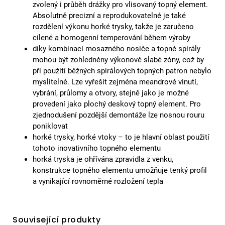
zvolený i průběh drážky pro vlisovaný topný element.
Absolutně precizní a reprodukovatelné je také
rozdělení výkonu horké trysky, takže je zaručeno
cílené a homogenní temperování během výroby
díky kombinaci mosazného nosiče a topné spirály
mohou být zohledněny výkonově slabé zóny, což by
při použití běžných spirálových topných patron nebylo
myslitelné. Lze vyřešit zejména meandrové vinutí,
vybrání, průlomy a otvory, stejně jako je možné
provedení jako plochý deskový topný element. Pro
zjednodušení pozdější demontáže lze nosnou rouru
poniklovat
horké trysky, horké vtoky – to je hlavní oblast použití
tohoto inovativního topného elementu
horká tryska je ohřívána zpravidla z venku,
konstrukce topného elementu umožňuje tenký profil
a vynikající rovnoměrné rozložení tepla
Související produkty