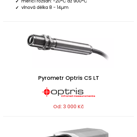
měřící rozsah: -20°C až 900°C
vlnová délka 8 - 14µm
Pyrometr Optris CS LT
Od:
3 000
Kč