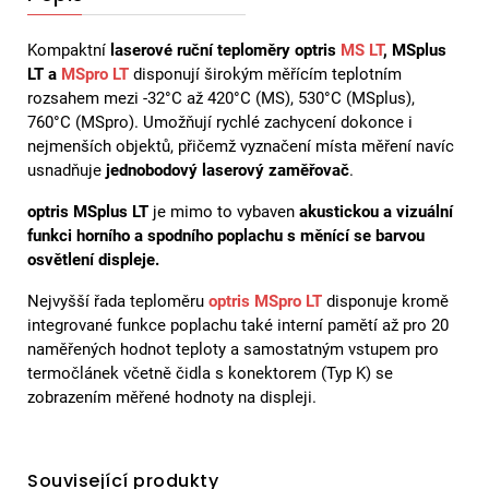
Kompaktní
laserové ruční teploměry optris
MS LT
, MSplus
LT a
MSpro LT
disponují širokým měřícím teplotním
rozsahem mezi -32°C až 420°C (MS), 530°C (MSplus),
760°C (MSpro). Umožňují rychlé zachycení dokonce i
nejmenších objektů, přičemž vyznačení místa měření navíc
usnadňuje
jednobodový laserový zaměřovač
.
optris MSplus LT
je mimo to vybaven
akustickou a vizuální
funkci horního a spodního poplachu s měnící se barvou
osvětlení displeje.
Nejvyšší řada teploměru
optris MSpro LT
disponuje kromě
integrované funkce poplachu také interní pamětí až pro 20
naměřených hodnot teploty a samostatným vstupem pro
termočlánek včetně čidla s konektorem (Typ K) se
zobrazením měřené hodnoty na displeji.
Související produkty