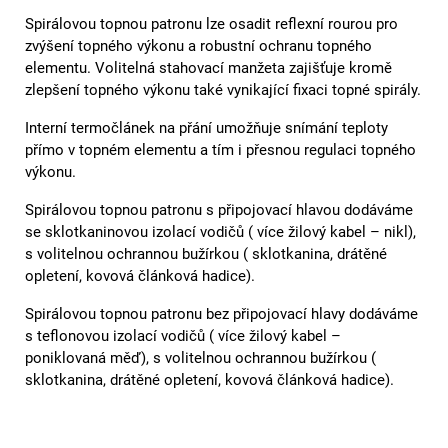
Spirálovou topnou patronu lze osadit reflexní rourou pro
zvýšení topného výkonu a robustní ochranu topného
elementu. Volitelná stahovací manžeta zajišťuje kromě
zlepšení topného výkonu také vynikající fixaci topné spirály.
Interní termočlánek na přání umožňuje snímání teploty
přímo v topném elementu a tím i přesnou regulaci topného
výkonu.
Spirálovou topnou patronu s připojovací hlavou dodáváme
se sklotkaninovou izolací vodičů ( více žilový kabel – nikl),
s volitelnou ochrannou bužírkou ( sklotkanina, drátěné
opletení, kovová článková hadice).
Spirálovou topnou patronu bez připojovací hlavy dodáváme
s teflonovou izolací vodičů ( více žilový kabel –
poniklovaná měď), s volitelnou ochrannou bužírkou (
sklotkanina, drátěné opletení, kovová článková hadice).