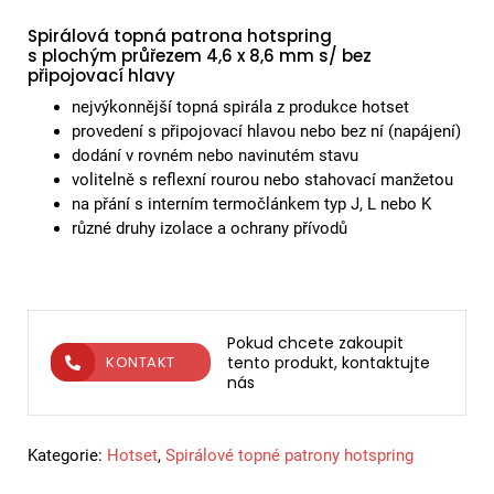
Spirálová topná patrona hotspring
s plochým průřezem 4,6 x 8,6 mm s/ bez
připojovací hlavy
nejvýkonnější topná spirála z produkce hotset
provedení s připojovací hlavou nebo bez ní (napájení)
dodání v rovném nebo navinutém stavu
volitelně s reflexní rourou nebo stahovací manžetou
na přání s interním termočlánkem typ J, L nebo K
různé druhy izolace a ochrany přívodů
Pokud chcete zakoupit
tento produkt, kontaktujte
KONTAKT
nás
Kategorie:
Hotset
,
Spirálové topné patrony hotspring