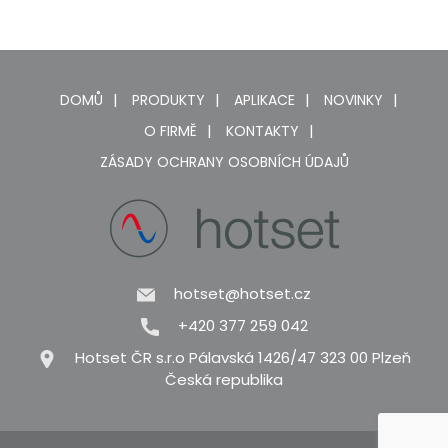
DOMŮ
PRODUKTY
APLIKACE
NOVINKY
O FIRMĚ
KONTAKTY
ZÁSADY OCHRANY OSOBNÍCH ÚDAJŮ
hotset@hotset.cz
+420 377 259 042
Hotset ČR s.r.o Pálavská 1426/47 323 00 Plzeň
Česká republika