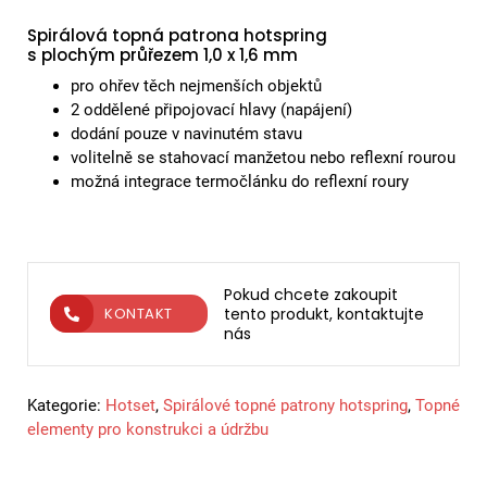
Spirálová topná patrona hotspring
s plochým průřezem 1,0 x 1,6 mm
pro ohřev těch nejmenších objektů
2 oddělené připojovací hlavy (napájení)
dodání pouze v navinutém stavu
volitelně se stahovací manžetou nebo reflexní rourou
možná integrace termočlánku do reflexní roury
Pokud chcete zakoupit
tento produkt, kontaktujte
KONTAKT
nás
Kategorie:
Hotset
,
Spirálové topné patrony hotspring
,
Topné
elementy pro konstrukci a údržbu