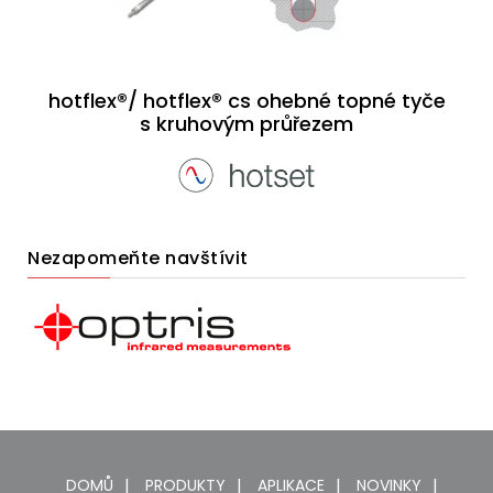
hotflex®/ hotflex® cs ohebné topné tyče
s kruhovým průřezem
Nezapomeňte navštívit
DOMŮ
PRODUKTY
APLIKACE
NOVINKY