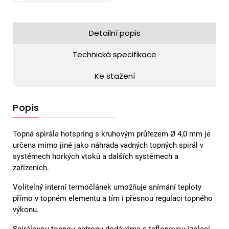
Detailní popis
Technická specifikace
Ke stažení
Popis
Topná spirála hotspring s kruhovým průřezem Ø 4,0 mm je
určena mimo jiné jako náhrada vadných topných spirál v
systémech horkých vtoků a dalších systémech a
zařízeních.
Volitelný interní termočlánek umožňuje snímání teploty
přímo v topném elementu a tím i přesnou regulaci topného
výkonu.
Spirálovou topnou patronu dodáváme s teflonovou izolací