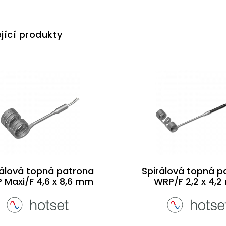
jící produkty
rálová topná patrona
Spirálová topná p
 Maxi/F 4,6 x 8,6 mm
WRP/F 2,2 x 4,