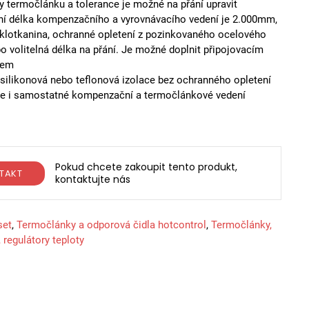
y termočlánku a tolerance je možné na přání upravit
ní délka kompenzačního a vyrovnávacího vedení je 2.000mm,
sklotkanina, ochranné opletení z pozinkovaného ocelového
o volitelná délka na přání. Je možné doplnit připojovacím
rem
 silikonová nebo teflonová izolace bez ochranného opletení
 i samostatné kompenzační a termočlánkové vedení
Pokud chcete zakoupit tento produkt,
TAKT
kontaktujte nás
set
,
Termočlánky a odporová čidla hotcontrol
,
Termočlánky,
 regulátory teploty