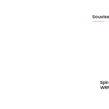
Souvise
Spi
WRP