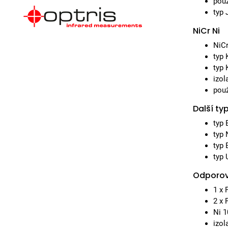
použ
typ 
NiCr Ni
NiCr
typ 
typ 
izol
použ
Další ty
typ 
typ 
typ 
typ 
Odporov
1 x 
2 x 
Ni 1
izol