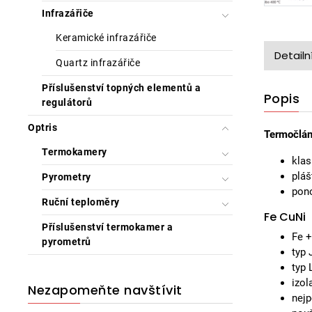
Infrazářiče
Keramické infrazářiče
Detailn
Quartz infrazářiče
Příslušenství topných elementů a
Popis
regulátorů
Optris
Termočlá
Termokamery
klas
pláš
Pyrometry
pon
Ruční teploměry
Fe CuNi
Příslušenství termokamer a
Fe +
pyrometrů
typ 
typ 
izol
Nezapomeňte navštívit
nejp