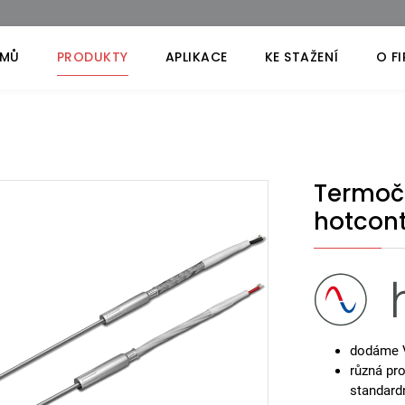
MŮ
PRODUKTY
APLIKACE
KE STAŽENÍ
O F
Termoč
hotcont
dodáme V
různá pr
standard