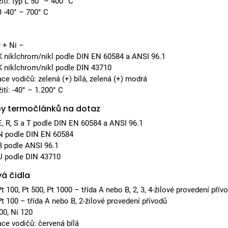
ití: typ L 50° – 400° C
J -40° – 700° C
 + Ni –
K niklchrom/nikl podle DIN EN 60584 a ANSI 96.1
K niklchrom/nikl podle DIN 43710
ace vodičů: zelená (+) bílá, zelená (+) modrá
ití: -40° – 1.200° C
py termočlánků na dotaz
E, R, S a T podle DIN EN 60584 a ANSI 96.1
N podle DIN EN 60584
B podle ANSI 96.1
U podle DIN 43710
á čidla
Pt 100, Pt 500, Pt 1000 – třída A nebo B, 2, 3, 4-žilové provedení přív
Pt 100 – třída A nebo B, 2-žilové provedení přívodů
00, Ni 120
ace vodičů: červená bílá