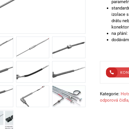
parametr
standard
izolace 
drátu neb
konekto
na přání:
dodáváme
KON
Kategorie:
Hot
odporová čidla,