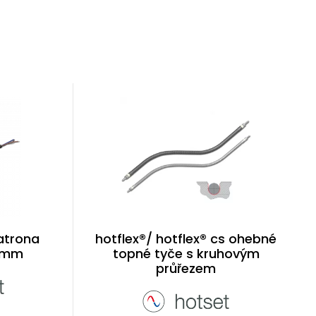
atrona
hotflex®/ hotflex® cs ohebné
2 mm
topné tyče s kruhovým
průřezem