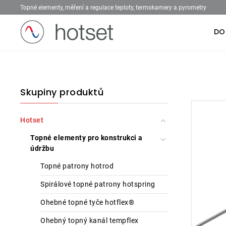
Topné elementy, měření a regulace teploty, termokamery a pyrometry
DO
Skupiny produktů
Hotset
Topné elementy pro konstrukci a
údržbu
Topné patrony hotrod
Spirálové topné patrony hotspring
Ohebné topné tyče hotflex®
Ohebný topný kanál tempflex