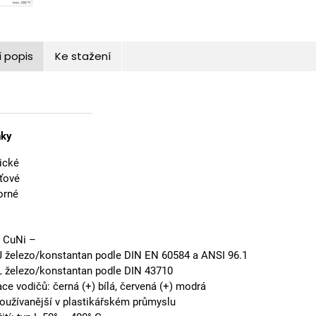
í popis
Ke stažení
nky
ické
ťové
orné
 CuNi –
J železo/konstantan podle DIN EN 60584 a ANSI 96.1
L železo/konstantan podle DIN 43710
ace vodičů: černá (+) bílá, červená (+) modrá
oužívanější v plastikářském průmyslu