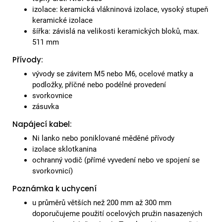
izolace: keramická vlákninová izolace, vysoký stupeň
keramické izolace
šířka: závislá na velikosti keramických bloků, max.
511 mm
Přívody:
vývody se závitem M5 nebo M6, ocelové matky a
podložky, příčné nebo podélné provedení
svorkovnice
zásuvka
Napájecí kabel:
Ni lanko nebo poniklované měděné přívody
izolace sklotkanina
ochranný vodič (přímé vyvedení nebo ve spojení se
svorkovnicí)
Poznámka k uchycení
u průměrů větších než 200 mm až 300 mm
doporučujeme použití ocelových pružin nasazených