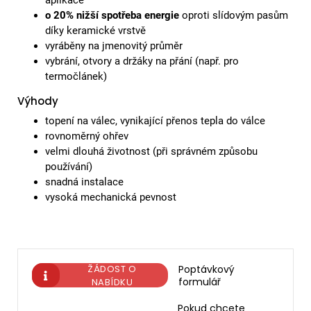
o 20% nižší spotřeba energie
oproti slídovým pasům
díky keramické vrstvě
vyráběny na jmenovitý průměr
vybrání, otvory a držáky na přání (např. pro
termočlánek)
Výhody
topení na válec, vynikající přenos tepla do válce
rovnoměrný ohřev
velmi dlouhá životnost (při správném způsobu
používání)
snadná instalace
vysoká mechanická pevnost
ŽÁDOST O
Poptávkový
formulář
NABÍDKU
Pokud chcete